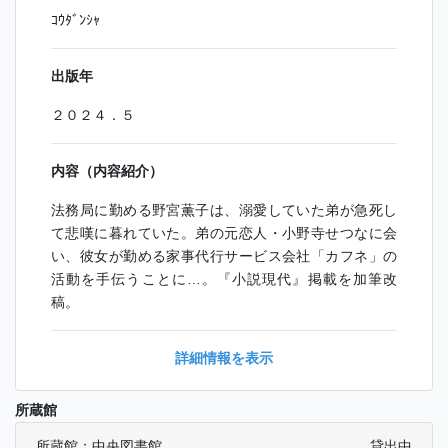
ｺｳﾀﾞﾝｼｬ
出版年
２０２４．５
内容（内容紹介）
法務局に勤める野宮薫子は、溺愛していた弟が急死し
て悲嘆に暮れていた。弟の元恋人・小野寺せつなに会
い、彼女が勤める家事代行サービス会社「カフネ」の
活動を手伝うことに…。『小説現代』掲載を加筆改
稿。
詳細情報を表示
所蔵館
所蔵館：中央図書館
貸出中