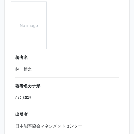
No image
著者名
林 博之
著者名カナ形
ﾊﾔｼ,ﾋﾛﾕｷ
出版者
日本能率協会マネジメントセンター