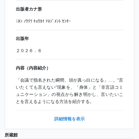
出版者カナ形
ﾆﾎﾝ ﾉｳﾘﾂ ｷｮｳｶｲ ﾏﾈｼﾞﾒﾝﾄ ｾﾝﾀｰ
出版年
２０２６．６
内容（内容紹介）
「会議で指名された瞬間、頭が真っ白になる」…。“言
いたくても言えない”現象を、「身体」と「非言語コミ
ュニケーション」の視点から解き明かし、言いたいこ
とを言えるようになる方法を紹介する。
詳細情報を表示
所蔵館