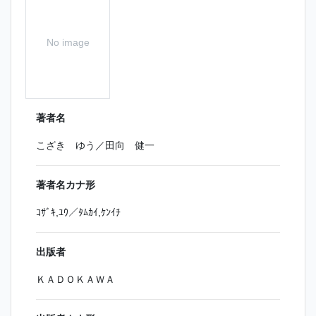
No image
著者名
こざき ゆう／田向 健一
著者名カナ形
ｺｻﾞｷ,ﾕｳ／ﾀﾑｶｲ,ｹﾝｲﾁ
出版者
ＫＡＤＯＫＡＷＡ