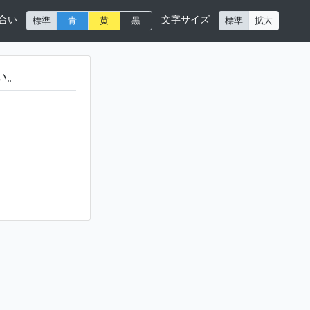
合い
文字サイズ
標準
青
黄
黒
標準
拡大
い。