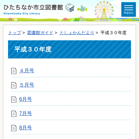
トップ
>
図書館ガイド
>
としょかんだより
> 平成３０年度
平成３０年度
４月号
５月号
6月号
7月号
8月号