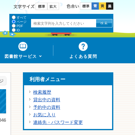
色合い
文字サイズ
すべて
ページ
PDF
ID
図書館サービス
よくある質問
利用者メニュー
ジ
検索履歴
貸出中の資料
予約中の資料
お気に入り
46
連絡先・パスワード変更