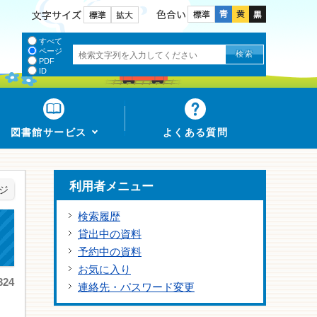
色合い
文字サイズ
すべて
ページ
PDF
ID
図書館サービス
よくある質問
利用者メニュー
ジ
検索履歴
貸出中の資料
予約中の資料
お気に入り
24
連絡先・パスワード変更