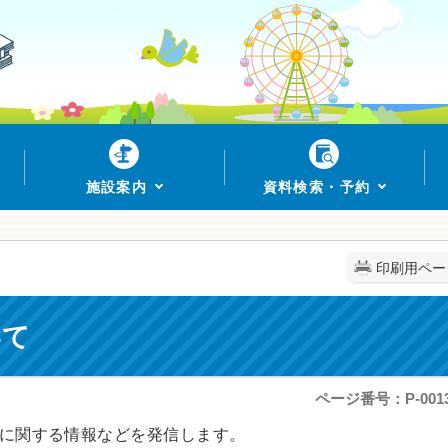
施設案内
資料検索・予約
印刷用ペー
いて
ページ番号：P-0013
トに関する情報などを発信します。