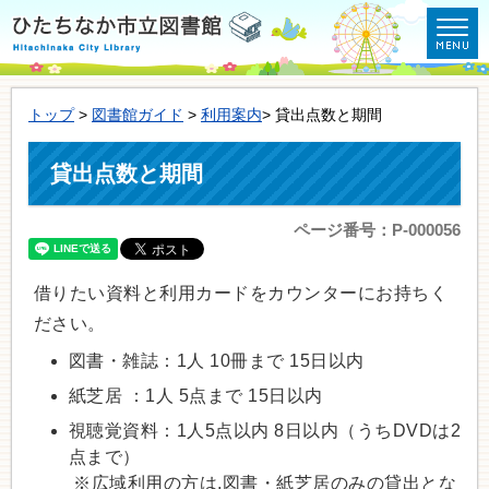
トップ
>
図書館ガイド
>
利用案内
> 貸出点数と期間
貸出点数と期間
ページ番号：P-000056
借りたい資料と利用カードをカウンターにお持ちく
ださい。
図書・雑誌：1人 10冊まで 15日以内
紙芝居 ：1人 5点まで 15日以内
視聴覚資料：1人5点以内 8日以内（うちDVDは2
点まで）
※広域利用の方は,図書・紙芝居のみの貸出とな