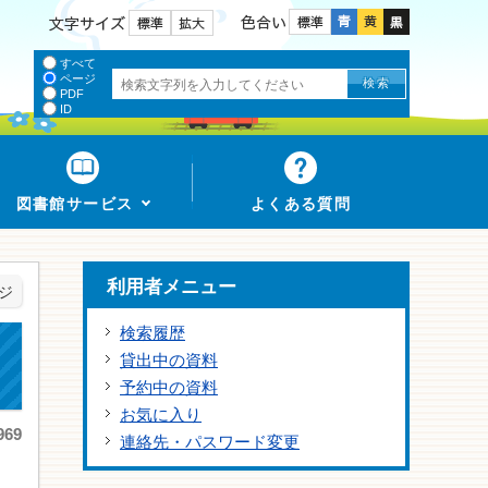
色合い
文字サイズ
すべて
ページ
PDF
ID
図書館サービス
よくある質問
利用者メニュー
ジ
検索履歴
貸出中の資料
予約中の資料
お気に入り
69
連絡先・パスワード変更