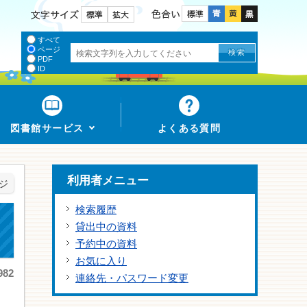
色合い
文字サイズ
すべて
ページ
PDF
ID
図書館サービス
よくある質問
利用者メニュー
ジ
検索履歴
貸出中の資料
予約中の資料
お気に入り
82
連絡先・パスワード変更