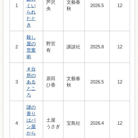
芦沢
文藝春
1
くい
2026.5
12
央
秋
られ
たと
き
殺し
屋の
野宮
2
講談社
2025.8
12
営業
有
術
＃台
所の
原田
文藝春
3
ある
2026.5
12
ひ香
秋
とこ
ろ
謎の
香り
はパ
土屋
4
宝島社
2026.4
12
ン屋
うさぎ
から