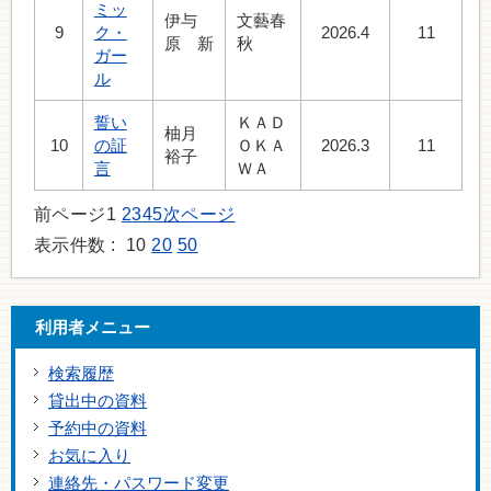
ミッ
伊与
文藝春
9
ク・
2026.4
11
原 新
秋
ガー
ル
誓い
ＫＡＤ
柚月
10
の証
ＯＫＡ
2026.3
11
裕子
言
ＷＡ
前ページ
1
2
3
4
5
次ページ
表示件数 :
10
20
50
利用者メニュー
検索履歴
貸出中の資料
予約中の資料
お気に入り
連絡先・パスワード変更