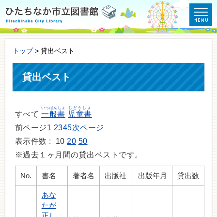
トップ
> 貸出ベスト
貸出ベスト
いっぱんしょ
じどうしょ
すべて
一般書
児童書
前ページ
1
2
3
4
5
次ページ
表示件数 :
10
20
50
※過去１ヶ月間の貸出ベストです。
No.
書名
著者名
出版社
出版年月
貸出数
あな
たが
正し