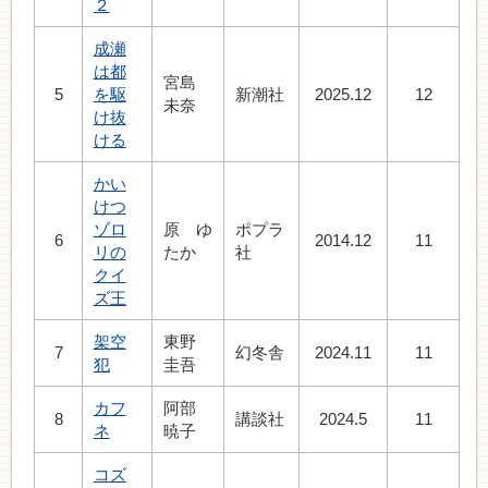
２
成瀬
は都
宮島
5
を駆
新潮社
2025.12
12
未奈
け抜
ける
かい
けつ
ゾロ
原 ゆ
ポプラ
6
2014.12
11
リの
たか
社
クイ
ズ王
架空
東野
7
幻冬舎
2024.11
11
犯
圭吾
カフ
阿部
8
講談社
2024.5
11
ネ
暁子
コズ